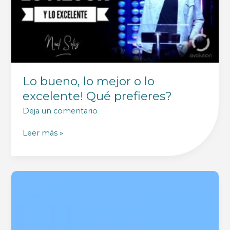
Lo bueno, lo mejor o lo
excelente! Qué prefieres?
Deja un comentario
Lo
Leer más »
bueno,
lo
mejor
o
lo
excelente!
Qué
prefieres?