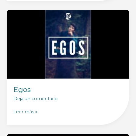
de
Morir
al
yo?
Egos
Deja un comentario
Egos
Leer más »