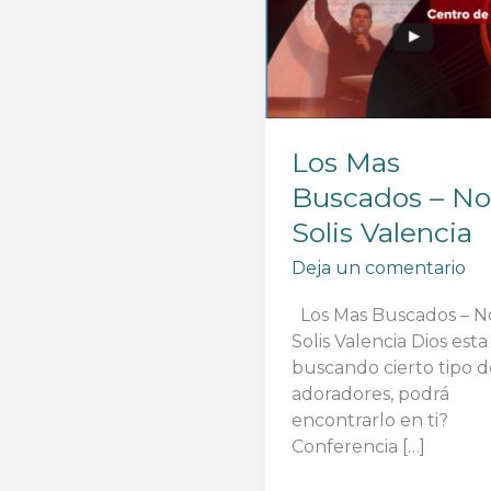
Los Mas
Buscados – No
Solis Valencia
Deja un comentario
Los Mas Buscados – N
Solis Valencia Dios esta
buscando cierto tipo d
adoradores, podrá
encontrarlo en ti?
Conferencia […]