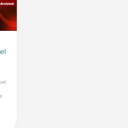
el
oel
e