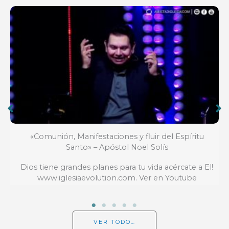
«Comunión, Manifestaciones y fluir del Espíritu
Santo» – Apóstol Noel Solís
Dios tiene grandes planes para tu vida acércate a El!
www.iglesiaevolution.com. Ver en Youtube
VER TODO…