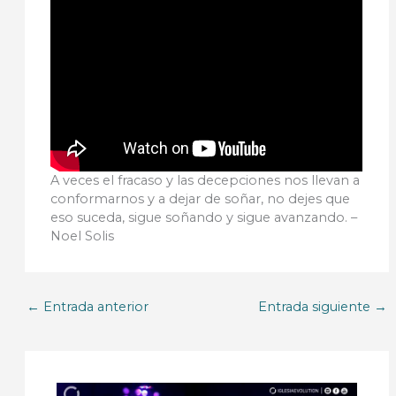
A veces el fracaso y las decepciones nos llevan a
conformarnos y a dejar de soñar, no dejes que
eso suceda, sigue soñando y sigue avanzando. –
Noel Solis
←
Entrada anterior
Entrada siguiente
→