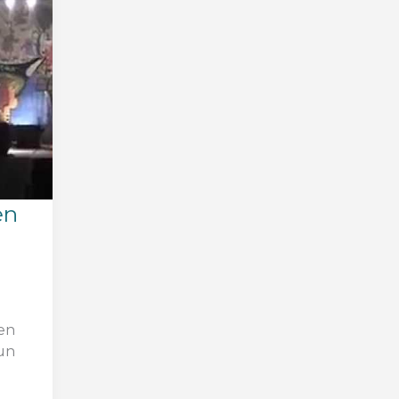
en
en
un