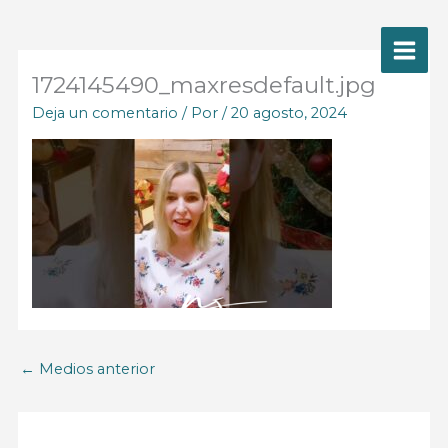
Ir
al
contenido
1724145490_maxresdefault.jpg
Deja un comentario
/ Por
/
20 agosto, 2024
←
Medios anterior