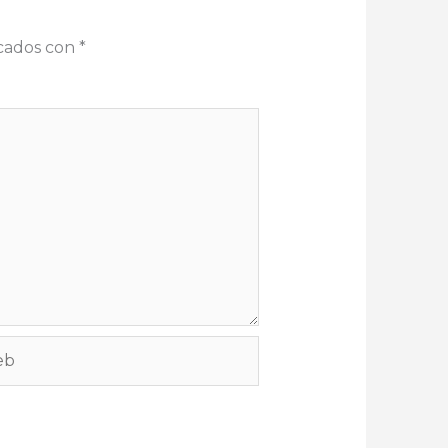
rcados con
*
b