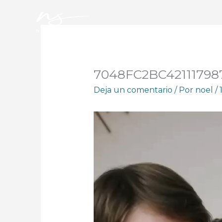
Ir
al
contenido
7048FC2BC42111798
Deja un comentario
/ Por
noel
/
Reproductor
de
vídeo