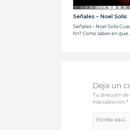
Señales – Noel Solis
Señales – Noel Solis Cua
fin? Como saber en que
Deja un c
Tu dirección de 
marcados con
*
Escribe
aquí...