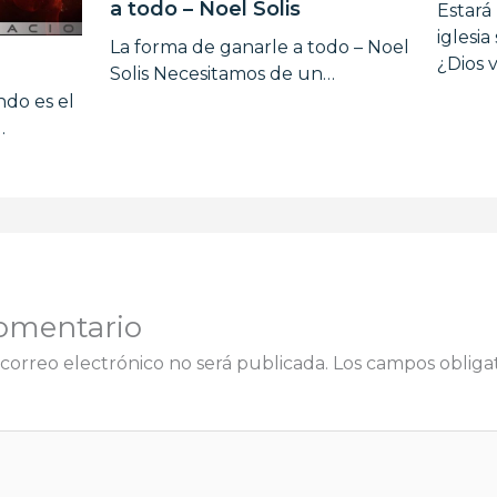
a todo – Noel Solis
Estará
iglesi
La forma de ganarle a todo – Noel
¿Dios 
Solis Necesitamos de un…
ndo es el
…
omentario
correo electrónico no será publicada.
Los campos obligat