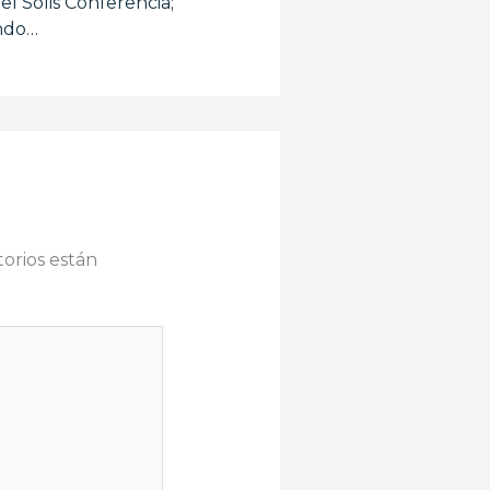
el Solis Conferencia;
ndo…
orios están