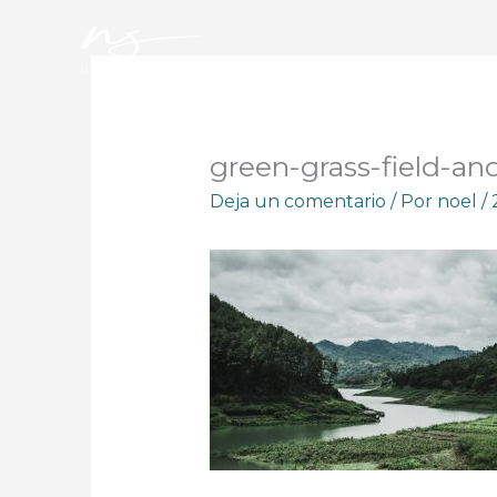
Ir
al
contenido
green-grass-field-a
Deja un comentario
/ Por
noel
/