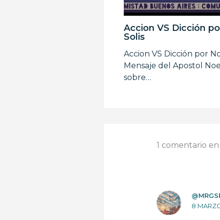
Accion VS Dicción po
Solis
Accion VS Dicción por No
Mensaje del Apostol Noel
sobre…
1 comentario en
@MRGS
8 MARZO,