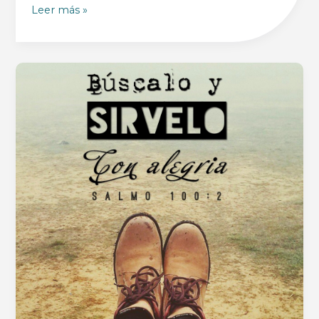
Amor
Leer más »
=
Compromiso