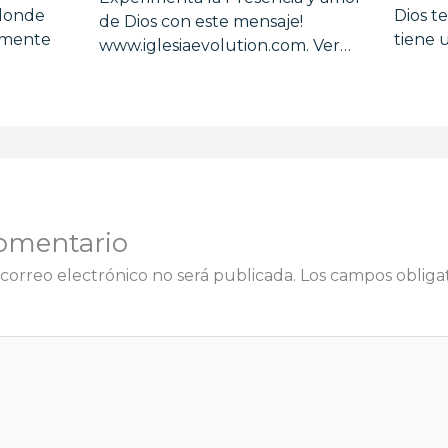
 donde
Dios t
de Dios con este mensaje!
almente
tiene 
www.iglesiaevolution.com. Ver…
omentario
correo electrónico no será publicada.
Los campos obligat