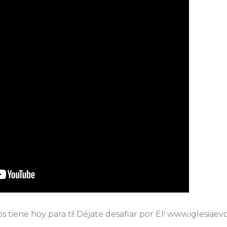
 tiene hoy para ti! Déjate desafiar por El! www.iglesiaev