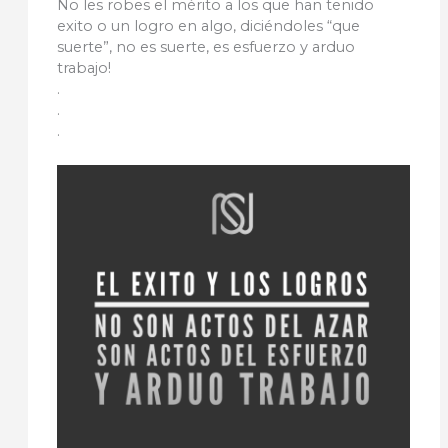
No les robes el mérito a los que han tenido
exito o un logro en algo, diciéndoles “que
suerte”, no es suerte, es esfuerzo y arduo
trabajo!
.
.
.