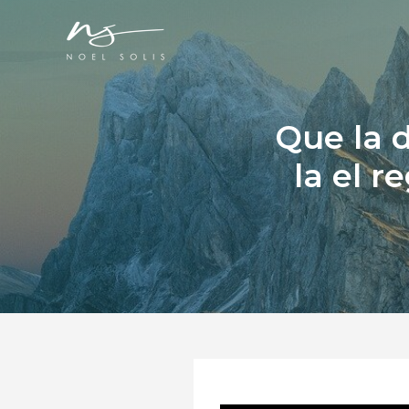
Ir
al
contenido
Que la d
la el r