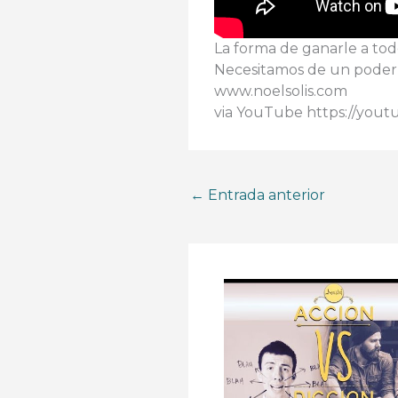
La forma de ganarle a todo
Necesitamos de un poder m
www.noelsolis.com
via YouTube https://you
←
Entrada anterior