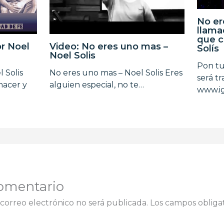
No er
llama
que c
or Noel
Video: No eres uno mas –
Solís
Noel Solis
Pon tu
 Solis
No eres uno mas – Noel Solis Eres
será t
hacer y
alguien especial, no te…
www.ig
omentario
correo electrónico no será publicada.
Los campos obligat